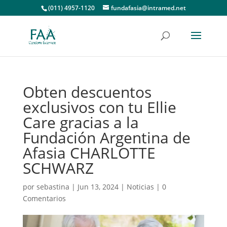
(011) 4957-1120
fundafasia@intramed.net
Obten descuentos
exclusivos con tu Ellie
Care gracias a la
Fundación Argentina de
Afasia CHARLOTTE
SCHWARZ
por
sebastina
|
Jun 13, 2024
|
Noticias
|
0
Comentarios