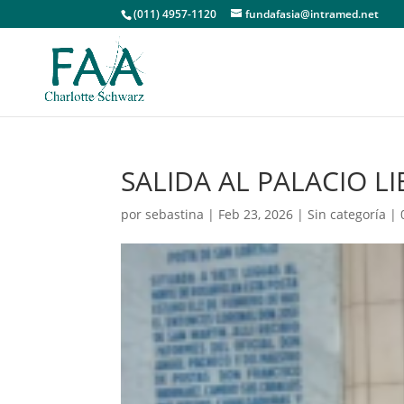
(011) 4957-1120
fundafasia@intramed.net
SALIDA AL PALACIO L
por
sebastina
|
Feb 23, 2026
|
Sin categoría
|