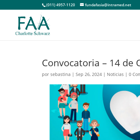
(011) 4957-1120
fundafasia@intramed.net
Convocatoria – 14 de 
por
sebastina
|
Sep 26, 2024
|
Noticias
|
0 Co