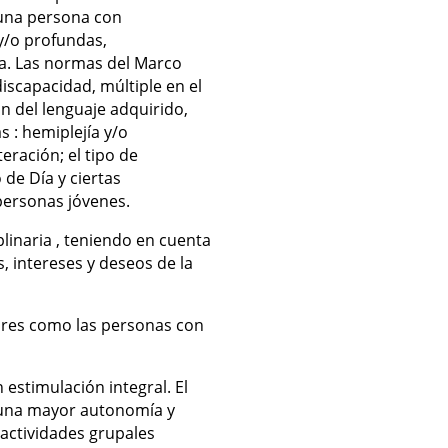
 una persona con
y/o profundas,
da. Las normas del Marco
discapacidad, múltiple en el
ón del lenguaje adquirido,
s : hemiplejía y/o
ración; el tipo de
 de Día y ciertas
personas jóvenes.
plinaria , teniendo en cuenta
s, intereses y deseos de la
liares como las personas con
 estimulación integral. El
 una mayor autonomía y
n
actividades grupales