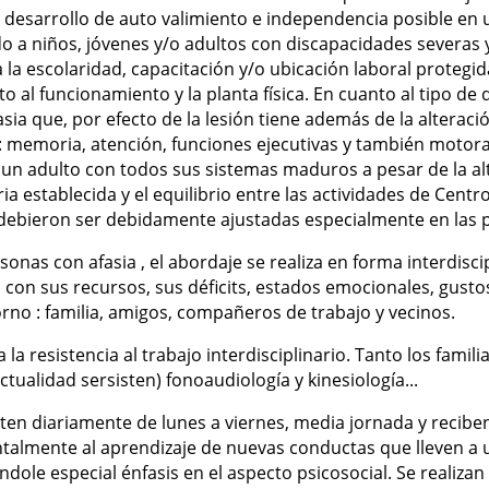
 desarrollo de auto valimiento e independencia posible en
do a niños, jóvenes y/o adultos con discapacidades severas 
 la escolaridad, capacitación y/o ubicación laboral protegi
o al funcionamiento y la planta física. En cuanto al tipo de 
ia que, por efecto de la lesión tiene además de la alteraci
s: memoria, atención, funciones ejecutivas y también motora
un adulto con todos sus sistemas maduros a pesar de la alte
ia establecida y el equilibrio entre las actividades de Centro
debieron ser debidamente ajustadas especialmente en las 
sonas con afasia , el abordaje se realiza en forma interdisci
, con sus recursos, sus déficits, estados emocionales, gusto
rno : familia, amigos, compañeros de trabajo y vecinos.
 la resistencia al trabajo interdisciplinario. Tanto los fami
actualidad sersisten) fonoaudiología y kinesiología..
.
sten diariamente de lunes a viernes, media jornada y reciben
almente al aprendizaje de nuevas conductas que lleven a
ndole especial énfasis en el aspecto psicosocial.
Se realiza