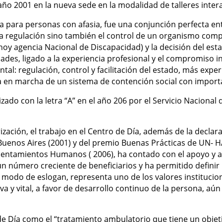
ño 2001 en la nueva sede en la modalidad de talleres interac
a para personas con afasia, fue una conjunción perfecta ent
a regulación sino también el control de un organismo compe
hoy agencia Nacional de Discapacidad) y la decisión del est
des, ligado a la experiencia profesional y el compromiso i
l: regulación, control y facilitación del estado, más experi
sta en marcha de un sistema de contención social con import
zado con la letra “A” en el año 206 por el Servicio Nacional 
ización, el trabajo en el Centro de Día, además de la declara
 Buenos Aires (2001) y del premio Buenas Prácticas de UN- 
entamientos Humanos ( 2006), ha contado con el apoyo y au
n número creciente de beneficiarios y ha permitido definir u
 a modo de eslogan, representa uno de los valores instituci
va y vital, a favor de desarrollo continuo de la persona, aún
de Día como el “tratamiento ambulatorio que tiene un objeti