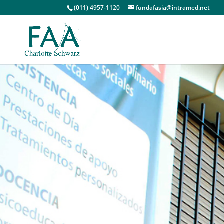
(011) 4957-1120
fundafasia@intramed.net